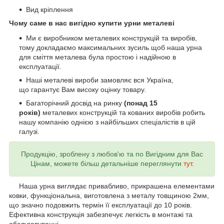
Вид кріплення
Чому саме в нас вигідно купити урни металеві
Ми є виробником металевих конструкцій та виробів,
тому докладаємо максимальних зусиль щоб наша урна
для сміття металева була простою і надійною в
експлуатації.
Наші металеві вироби замовляє вся Україна,
що гарантує Вам високу оцінку товару.
Багаторічний досвід на ринку
(понад 15
років)
металевих конструкцій та кованих виробів робить
нашу компанію однією з найбільших спеціалістів в цій
галузі.
Продукцію, зроблену з любов'ю та по Вигідним для Вас
Цінам, можете більш детальніше переглянути
тут
.
Наша урна виглядає привабливо, прикрашена елементами
ковки, функціональна, виготовлена з металу товщиною 2мм,
що значно подовжить термін її експлуатації до 10 років.
Ефективна конструкція забезпечує легкість в монтажі та
обслуговуванні.