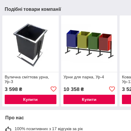
Подібні товари компанії
Вулична сміттєва урна,
Урни для парка, Ур-4
Кова
Ур-3
Ур-1
3 598
10 358
3 5
₴
₴
Купити
Купити
Про нас
100% позитивних з 17 відгуків за рік