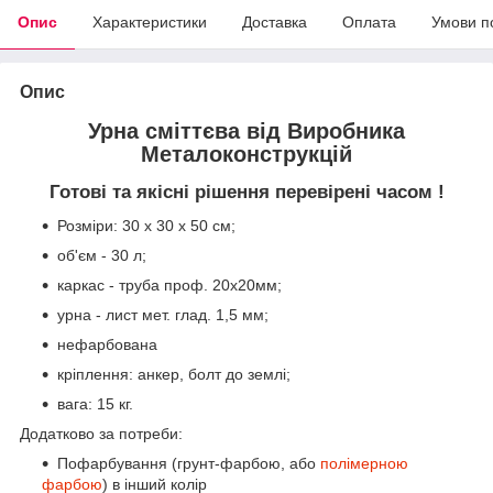
Опис
Характеристики
Доставка
Оплата
Умови п
Опис
Урна сміттєва від Виробника
Металоконструкцій
Готові та якісні рішення перевірені часом !
Розміри: 30 х 30 х 50 см;
об'єм - 30 л;
каркас - труба проф. 20х20мм;
урна - лист мет. глад. 1,5 мм;
нефарбована
кріплення: анкер, болт до землі;
вага: 15 кг.
Додатково за потреби:
Пофарбування (грунт-фарбою, або
полімерною
фарбою
) в інший колір