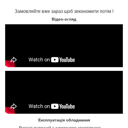
Замовляйте вже зараз щоб зекономити потім !
Відео-огляд
Експлуатація обладнання
Рукохід вуличний є елементом спортивного