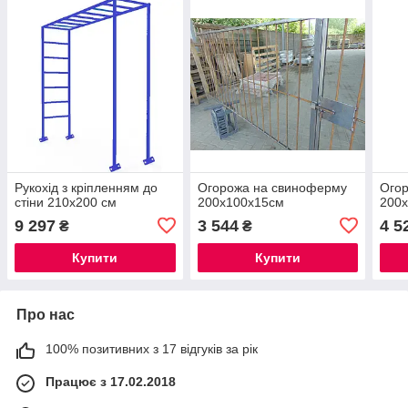
Рукохід з кріпленням до
Огорожа на свиноферму
Ого
стіни 210х200 см
200х100х15см
200
9 297
3 544
4 5
₴
₴
Купити
Купити
Про нас
100% позитивних з 17 відгуків за рік
Працює з 17.02.2018