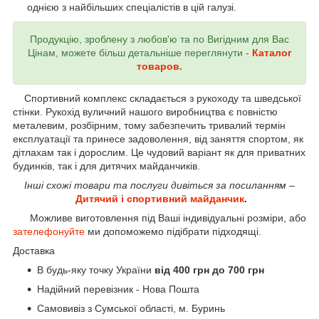
однією з найбільших спеціалістів в цій галузі.
Продукцію, зроблену з любов'ю та по Вигідним для Вас
Цінам, можете більш детальніше переглянути -
Каталог
товаров
.
Спортивний комплекс складається з рукоходу та шведської
стінки. Рукохід вуличний нашого виробництва є повністю
металевим, розбірним, тому забезпечить тривалий термін
експлуатації та принесе задоволення, від заняття спортом, як
дітлахам так і дорослим. Це чудовий варіант як для приватних
будинків, так і для дитячих майданчиків.
Інші схожі товари та послуги дивіться за посиланням –
Дитячий і спортивний майданчик
.
Можливе виготовлення під Ваші індивідуальні розміри, або
зателефонуйте
ми допоможемо підібрати підходящі.
Доставка
В будь-яку точку України
від 400 грн до 700 грн
Надійний перевізник - Нова Пошта
Самовивіз з Сумської області, м. Буринь