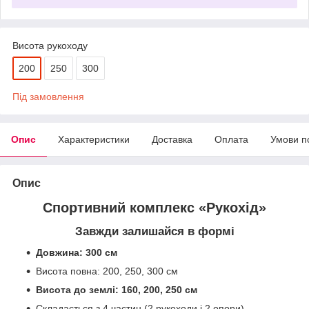
Висота рукоходу
200
250
300
Під замовлення
Опис
Характеристики
Доставка
Оплата
Умови п
Опис
Спортивний комплекс «Рукохід»
Завжди залишайся в формі
Довжина: 300 см
Висота повна: 200, 250, 300 см
Висота до землі: 160, 200, 250 см
Складається з 4 частин (2 рукоходи і 2 опори)