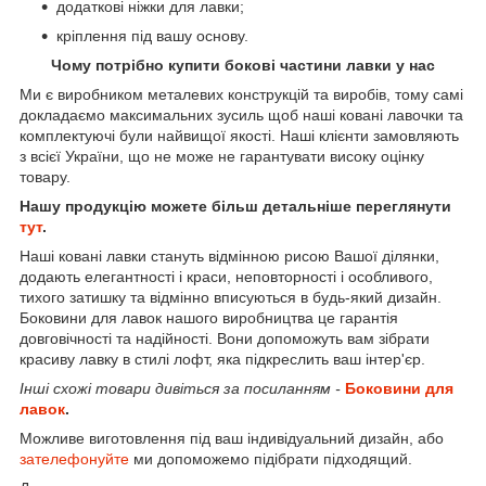
додаткові ніжки для лавки;
кріплення під вашу основу.
Чому потрібно купити бокові частини лавки у нас
Ми є виробником металевих конструкцій та виробів, тому самі
докладаємо максимальних зусиль щоб наші ковані лавочки та
комплектуючі були найвищої якості. Наші клієнти замовляють
з всієї України, що не може не гарантувати високу оцінку
товару.
Нашу продукцію можете більш детальніше переглянути
тут
.
Наші ковані лавки стануть відмінною рисою Вашої ділянки,
додають елегантності і краси, неповторності і особливого,
тихого затишку та відмінно вписуються в будь-який дизайн.
Боковини для лавок нашого виробництва це гарантія
довговічності та надійності. Вони допоможуть вам зібрати
красиву лавку в стилі лофт, яка підкреслить ваш інтер'єр.
Інші схожі товари дивіться за посиланням -
Боковини для
лавок
.
Можливе виготовлення під ваш індивідуальний дизайн, або
зателефонуйте
ми допоможемо підібрати підходящий.