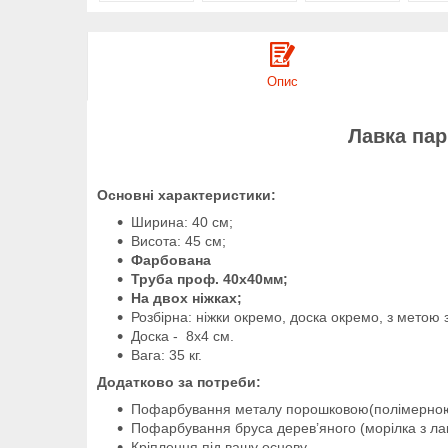
Опис
Лавка пар
Основні характеристики:
Ширина: 40 см;
Висота: 45 см;
Фарбована
Труба проф. 40х40мм;
На двох ніжках;
Розбірна: ніжки окремо, доска окремо, з метою
Доска - 8х4 см.
Вага: 35 кг.
Додатково за потреби:
Пофарбування металу порошковою(полімерн
Пофарбування бруса дерев’яного (морілка з л
Кріплення під вашу основу.