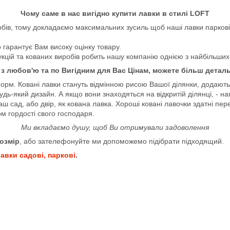
Чому саме в нас вигідно купити лавки в стилі LOFT
бів, тому докладаємо максимальних зусиль щоб наші лавки паркові в
 гарантує Вам високу оцінку товару.
цій та кованих виробів робить нашу компанію однією з найбільших сп
з любов'ю та по Вигідним для Вас Цінам, можете більш детал
. Ковані лавки стануть відмінною рисою Вашої ділянки, додають ел
будь-який дизайн. А якщо вони знаходяться на відкритій ділянці, - 
аш сад, або двір, як кована лавка. Хороші ковані лавочки здатні пе
м гордості свого господаря.
Ми вкладаємо душу, щоб Ви отримували задоволення
озмір
, або зателефонуйте ми допоможемо підібрати підходящий.
авки садові, паркові
.