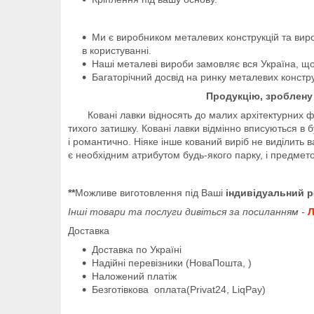
Ми є виробником металевих конструкцій та виро
в користуванні.
Наші металеві вироби замовляє вся Україна, що
Багаторічний досвід на ринку металевих конструк
Продукцію, зроблену 
Ковані лавки відносять до малих архітектурних форм
тихого затишку. Ковані лавки відмінно вписуються в 
і романтично. Ніяке інше кований виріб не виділить в
є необхідним атрибутом будь-якого парку, і предмето
**
Можливе виготовлення під Ваші
індивідуальний р
Інші товари та послуги дивіться за посиланням -
Л
Доставка
Доставка по Україні
Надійні перевізники (НоваПошта, )
Наложений платіж
Безготівкова оплата(Privat24, LiqPay)