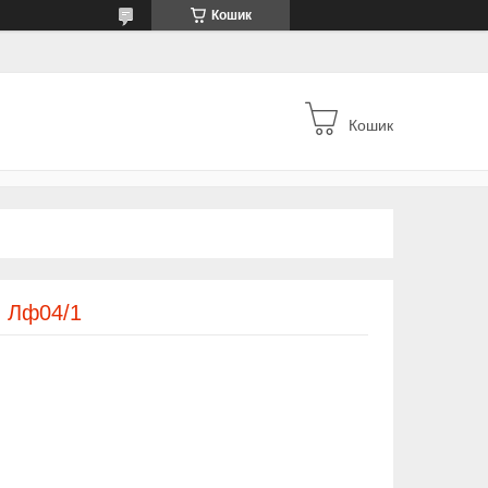
Кошик
Кошик
, Лф04/1