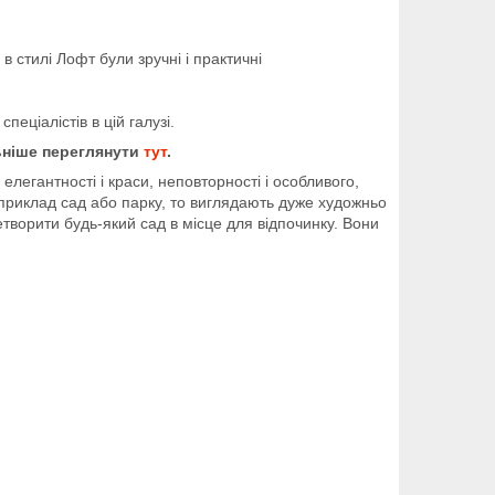
 стилі Лофт були зручні і практичні
еціалістів в цій галузі.
ьніше переглянути
тут
.
егантності і краси, неповторності і особливого,
наприклад сад або парку, то виглядають дуже художньо
ретворити будь-який сад в місце для відпочинку. Вони