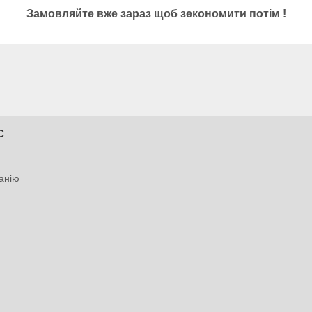
Замовляйте вже зараз щоб зекономити потім !
С
анію