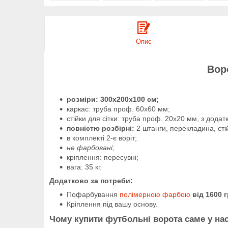
Опис
Вор
розміри: 300х200х100 см;
каркас: труба проф. 60х60 мм;
стійки для сітки: труба проф. 20х20 мм, з дода
повністю розбірні:
2 штанги, перекладина, стій
в комплекті 2-є воріт;
не фарбовані;
кріплення: пересувні;
вага: 35 кг.
Додатково за потреби:
Пофарбування
полімерною фарбою
від 1600 
Кріплення під вашу основу.
Чому купити футбольні ворота саме у на