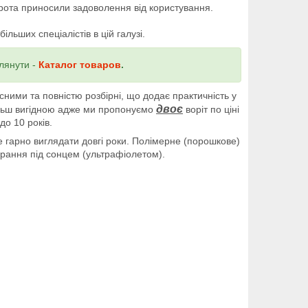
рота приносили задоволення від користування.
ільших спеціалістів в цій
галузі.
лянути -
Каталог товаров
.
ними та повністю розбірні, що додає практичність у
двоє
більш вигідною адже ми пропонуємо
воріт по ціні
о 10 років.
гарно виглядати довгі роки. Полімерне (порошкове)
орання під сонцем (ультрафіолетом).