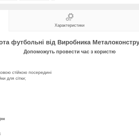
Характеристики
ота футбольні від Виробника Металоконстру
Допоможуть провести час з користю
тковою стійкою посередині
ки для сітки;
грн
с