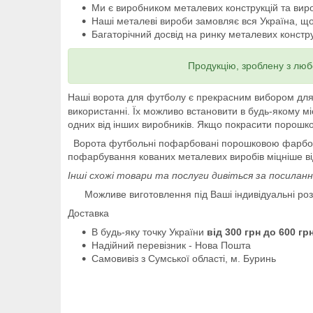
Ми є виробником металевих конструкцій та вир
Наші металеві вироби замовляє вся Україна, що
Багаторічний досвід на ринку металевих констру
Продукцію, зроблену з люб
Наші ворота для футболу є прекрасним вибором для с
використанні. Їх можливо встановити в будь-якому м
одних від інших виробників. Якщо покрасити порошко
Ворота футбольні пофарбовані порошковою фарбою (
пофарбування кованих металевих виробів міцніше ві
Інші схожі товари та послуги дивіться за посилан
Можливе виготовлення під Ваші індивідуальні роз
Доставка
В будь-яку точку України
від 300 грн до 600 гр
Надійний перевізник - Нова Пошта
Самовивіз з Сумської області, м. Буринь