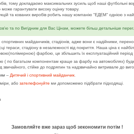
обів, тому докладаємо максимальних зусиль щоб наші футбольні во
 може гарантувати високу оцінку товару.
кцій та кованих виробів робить нашу компанію "ЕДЕМ" однією з найб
ов'ю та по Вигідним для Вас Цінам, можете більш детальніше перег
портивних майданчиків, стадіонів, адже вони є надійними, перенос
ісці тераси, стадіону в незалежності від покриття. Наша ціна є най
вою(полімерною) фарбою, це збільшить їх експлуатаційний період д
 по багатьом компонентам краще за фарбу на автомобілях) буде 
д звичайного, стійке до подряпин та надзвичайно витривале до виг
ням –
Дитячий і спортивний майданчик
.
міри, або
зателефонуйте
ми допоможемо підібрати підходящі.
н
Замовляйте вже зараз щоб зекономити потім !