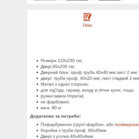
Опис
Розміри 120х230 см;
Двері 85х200 см;
Дверний блок: проф.труба 40х40 мм;лист 2 мм;
двері: труба проф. 40х20 мм; лист гладкий 2 м
Метал з однієї сторони;
для під'їзду, гаражу, входу в літню кухні, тощо;
ручка+замок Imperial;
не фарбовані;
вага: 80 кг
Додатково за потреби:
Пофарбування (грунт-фарбою, або
полімерно
Коробка з труби проф. 60х40мм
Двері з уголка 40х40х4мм