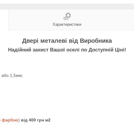
Характеристики
Двері металеві від Виробника
Надійний захист Вашої оселі по Доступній Ціні!
м або 1,5мм;
ю фарбою
)
від 400 грн м2