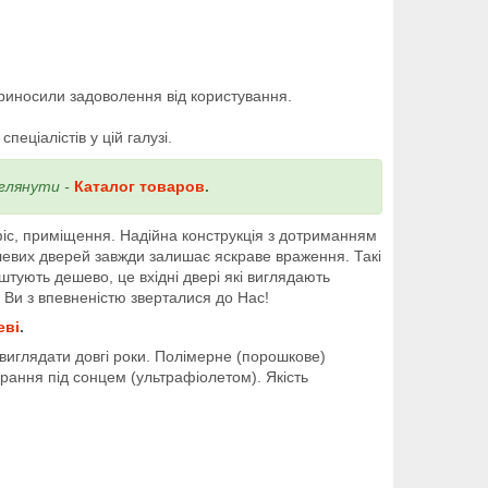
приносили задоволення від користування.
еціалістів у цій галузі.
еглянути -
Каталог товаров
.
фіс, приміщення. Надійна конструкція з дотриманням
левих дверей завжди залишає яскраве враження. Такі
оштують дешево, це вхідні двері які виглядають
 Ви з впевненістю зверталися до Нас!
еві
.
иглядати довгі роки. Полімерне (порошкове)
рання під сонцем (ультрафіолетом). Якість