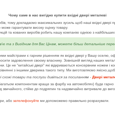
Чому саме в нас вигідно купити вхідні двері металеві
бів, тому докладаємо максимальних зусиль щоб наші вхідні двері 
 може гарантувати високу оцінку товару.
цій та кованих виробів робить нашу компанію однією з найбільших сп
в'ю та з Вигідним для Вас Цінам, можете більш детальніше пер
шими майстрами є гарним рішенням як вхідні двері у Вашу оселю, о
иносити задоволення своєму власнику. Зовнішній вигляд наших мета
ки. Це не "китайські двері" які відкриваються консервним ножем і к
рівнянні з іншими дверима такого типу. Ми виготовляємо якісно,щоб
і схожі товари та послуги дивіться за посиланням -
Двері метал
агатьом компонентам краще за фарбу на автомобілях) буде гарно в
 звичайного, стійке до подряпин та надзвичайно витривале до виго
іри, або
зателефонуйте
ми допоможемо правильно розрахувати.