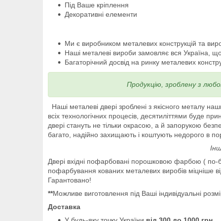
Під Ваше кріплення
Декоративні елементи
Ми є виробником металевих конструкцій та виро
Наші металеві вироби замовляє вся Україна, що
Багаторічний досвід на ринку металевих конструк
Продукцію, зроблену з любо
Наші металеві двері зроблені з якісного металу на
всіх технологічних процесів, десятиліттями буде пр
двері стануть не тільки окрасою, а й запорукою безпе
багато, надійно захищають і коштують недорого в по
Інш
Двері вхідні пофарбовані порошковою фарбою ( по-б
пофарбування кованих металевих виробів міцніше від
Гарантовано!
**
Можливе виготовлення під Ваші індивідуальні розм
Доставка
У будь-яку точку України
від 300 до 1000 грн