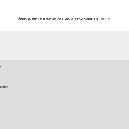
Замовляйте вже зараз щоб зекономити потім!
С
анію