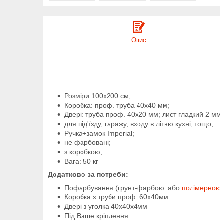
Опис
Розміри 100х200 см;
Коробка: проф. труба 40х40 мм;
Двері:
труба проф. 40х20 мм;
лист гладкий 2 м
для під'їзду, гаражу, входу в літню кухні, тощо;
Ручка+замок Imperial;
не фарбовані;
з коробкою;
Вага: 50 кг
Додатково за потреби:
Пофарбування (грунт-фарбою, або
полімерно
Коробка з труби проф. 60х40мм
Двері з уголка 40х40х4мм
Під Ваше кріплення