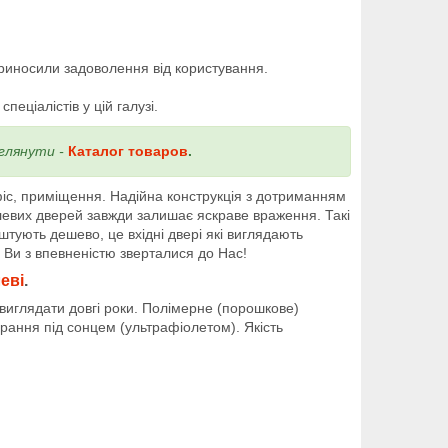
і
приносили задоволення від користування.
еціалістів у цій галузі.
глянути -
Каталог товаров
.
фіс, приміщення. Надійна конструкція з дотриманням
левих дверей завжди залишає яскраве враження. Такі
оштують дешево, це вхідні двері які виглядають
 Ви з впевненістю зверталися до Нас!
еві
.
иглядати довгі роки. Полімерне (порошкове)
рання під сонцем (ультрафіолетом). Якість