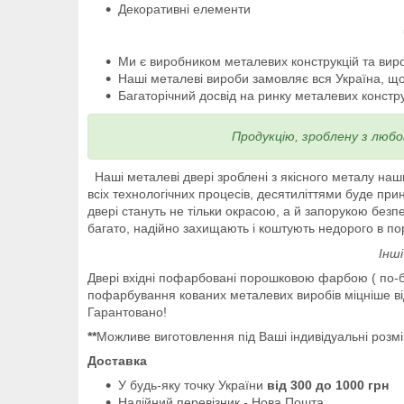
Декоративні елементи
Ми є виробником металевих конструкцій та виро
Наші металеві вироби замовляє вся Україна, що
Багаторічний досвід на ринку металевих конструк
Продукцію, зроблену з любо
Наші металеві двері зроблені з якісного металу на
всіх технологічних процесів, десятиліттями буде пр
двері стануть не тільки окрасою, а й запорукою безпе
багато, надійно захищають і коштують недорого в по
Інш
Двері вхідні пофарбовані порошковою фарбою ( по-б
пофарбування кованих металевих виробів міцніше від
Гарантовано!
**
Можливе виготовлення під Ваші індивідуальні розм
Доставка
У будь-яку точку України
від 300 до 1000 грн
Надійний перевізник - Нова Пошта