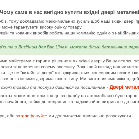
Чому саме в нас вигідно купити вхідні двері металев
бів, тому докладаємо максимальних зусиль щоб наші вхідні двері 
 може гарантувати високу оцінку товару.
цій та кованих виробів робить нашу компанію однією з найбільших сп
в'ю та з Вигідним для Вас Цінам, можете більш детальніше пере
шими майстрами є гарним рішенням як вхідні двері у Вашу оселю, о
иносити задоволення своєму власнику. Зовнішній вигляд наших мета
ки. Це не "китайські двері" які відкриваються консервним ножем і к
рівнянні з іншими дверима такого типу. Ми виготовляємо якісно,щоб
Двері метал
і схожі товари та послуги дивіться за посиланням -
агатьом компонентам краще за фарбу на автомобілях) буде гарно в
 звичайного, стійке до подряпин та надзвичайно витривале до виго
іри, або
зателефонуйте
ми допоможемо правильно розрахувати.