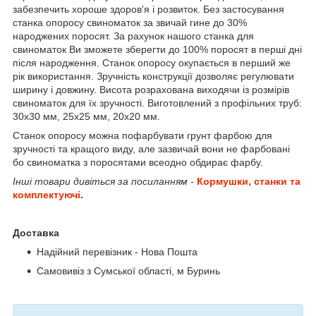
забезпечить хороше здоров'я і розвиток. Без застосування
станка опоросу свиноматок за звичай гине до 30%
народжених поросят. За рахунок нашого станка для
свиноматок Ви зможете зберегти до 100% поросят в перші дні
після народження.
Станок опоросу окупається в перший же
рік використання. Зручність конструкції дозволяє регулювати
ширину і довжину. Висота розрахована виходячи із розмірів
свиноматок для їх зручності. Виготовлений з профільних труб:
30x30 мм, 25x25 мм, 20x20 мм.
Станок опоросу можна пофарбувати грунт фарбою для
зручності та кращого виду, але зазвичай вони не фарбовані
бо свиноматка з поросятами всеодно обдирає фарбу.
Інші товари дивіться за посиланням -
Кормушки, станки та
комплектуючі
.
Доставка
Надійний перевізник - Нова Пошта
Самовивіз з Сумської області, м Буринь