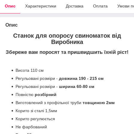
Опис
Характеристики
Доставка
Оплата
Умови п
Опис
Станок для опоросу свиноматок від
Виробника
Збереже вам поросят та пришвидшить їхній ріст!
Висота 110 см
Регульовані розміри -
довжина 190 - 215 см
Регульовані розміри -
ширина 60-80 см
Повністю
розбірний
Виготовлений з профільної труби
товщиною 2мм
Корито зі сталі 1,5мм
Корито регулюється
Не фарбований