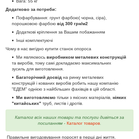
Вага: 55 кг
Додатково за потреби:
Пофарбування: грунт фарбою( чорна, сіра),
порошковою фарбою
від 300 грн/м2
Додаткові кріплення за Вашим побажанням
Інші комплектуючі
Чому в нас вигідно купити станок опороса
Ми являємось
виробником металевих конструкцій
та виробів, тому самі докладаємо максимальних
зусиль для виготовлення.
Багаторічний досвід
на ринку металевих
конструкцій і кованих виробів робить нашу компанію
"ЕДЕМ" однією з найбільших фахівців в цій області.
Ми виготовляємо
тільки з якісних матеріалів,
ніяких
"китайських"
труб, листів і дротів.
Каталог всіх наших товари та послуги дивіться за
посиланням
-
Каталог товаров
.
Правильне вигодовування поросят в перші дні життя,