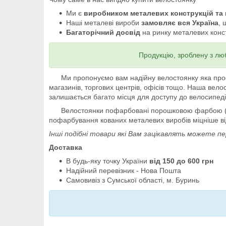
Ми є
виробником металевих конструкцій та
Наші металеві вироби
замовляє вся Україна
, 
Багаторічний досвід
на ринку металевих констр
Продукцію, зроблену з лю
Ми пропонуємо вам надійну велостоянку яка прослуж
магазинів, торгових центрів, офісів тощо. Наша вел
залишається багато місця для доступу до велосипед
Велостоянки пофарбовані порошковою фарбою ( по-
пофарбування кованих металевих виробів міцніше ві
Інші подібні товари які Вам зацікавлять можете п
Доставка
В будь-яку точку України
від 150 до 600 грн
Надійний перевізник - Нова Пошта
Самовивіз з Сумської області, м. Буринь