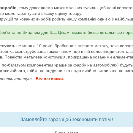
 виробів
, тому докладаємо максимальних зусиль щоб наші велостоян
що може гарантувати високу оцінку товару.
укцій та кованих виробів робить нашу компанію однією з найбільших 
бов'ю та по Вигідним для Вас Цінам, можете більш детальніше пере
ить не менше 10 років. Зроблена з якісного металу, така велосто
остоянка сконструйована таким чином, що в ній велосипеди стоять, 
ів. Повністю металева конструкція, прикрашена кованими елемента
багатьом компонентам краще за фарбу на автомобілях) будуть га
д звичайного, стійке до подряпин та надзвичайно витривале до виг
ереглянути тут -
Велостоянки
.
Замовляйте зараз щоб зекономити потім
!
Відео-огляд