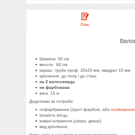
Опис
Вело
Ширина: 50 см
висота: 60 см
каркас: труба проф. 20х20 мм, квадрат 10 мм
кріплення: до полу і до стіни;
на 2 велосипеда
не фарбована
вага: 15 кг
Додатково за потреби:
пофарбування (грунт-фарбою, або
полімерно
кількість місць;
ковані елементи (узори, декор)
вид кріплення;
Чому саме в нас вигідно купити велостоянку