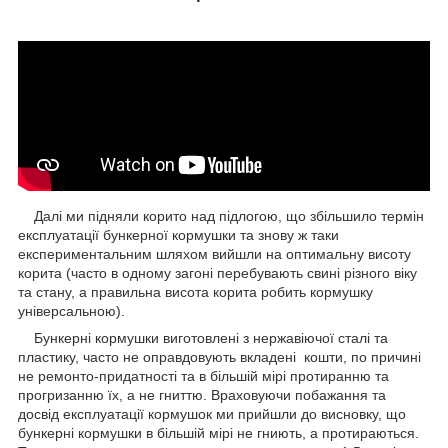
Далі ми підняли корито над підлогою, що збільшило термін
експлуатації бункерної кормушки та знову ж таки
експериментальним шляхом вийшли на оптимальну висоту
корита (часто в одному загоні перебувають свині різного віку
та стану, а правильна висота корита робить кормушку
універсальною).
Бункерні кормушки виготовлені з нержавіючої сталі та
пластику, часто не оправдовують вкладені кошти, по причині
не ремонто-придатності та в більшій мірі протиранню та
прогризанню їх, а не гниттю.
Враховуючи побажання та
досвід експлуатації кормушок ми прийшли до висновку, що
бункерні кормушки в більшій мірі не гниють, а протираються.