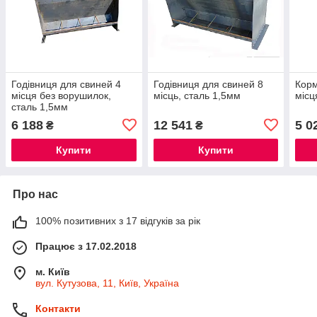
Годівниця для свиней 4
Годівниця для свиней 8
Корм
місця без ворушилок,
місць, сталь 1,5мм
місц
сталь 1,5мм
6 188
12 541
5 0
₴
₴
Купити
Купити
Про нас
100% позитивних з 17 відгуків за рік
Працює з 17.02.2018
м. Київ
вул. Кутузова, 11, Київ, Україна
Контакти