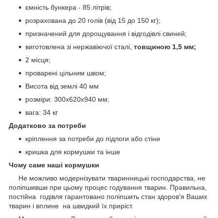
ємність бункера - 85 літрів;
розрахована до 20 голів (від 15 до 150 кг);
призначений для дорощування і відгодівлі свиней;
виготовлена зі нержавіючої сталі,
товщиною 1,5 мм;
2 місця;
проварені цільним швом;
Висота від землі 40 мм
розміри: 300х620х940 мм;
вага: 34 кг
Додатково за потреби
кріплення за потреби до підлоги або стіни
кришка для кормушки та інше
Чому саме наші кормушки
Не можливо модернізувати тваринницькі господарства, не
поліпшивши при цьому процес годування тварин. Правильна,
постійна годівля гарантовано поліпшить стан здоров'я Ваших
тварин і вплине на швидкий їх приріст.