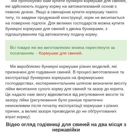
Ми пропонуємо Вам купити бункерні кормушки для свиней,
які здійснюють подачу корму на автоматизованій основі з
певною дозою. Якщо в свинарник купити кормушку такого
типу, то завдяки продуманій конструкції, корм не висипається
на поверхню підлоги. Для великих господарств можна купити
бункерні кормушки для свиней з двома бункерами, з
підлаштуванням під автоматичну подачу корму.
Всі товари які ми виготовляємо можна переглянути за
посиланням -
Кормушки для свиней
.
Ми виробляємо бункерні кормушки різних моделей, які
призначені для годування свиней. В процесі виготовлення та
експлуатації бункерних кормушок на фермерських
господарствах, експериментальним шляхом визначили висоту
лійки висипання сухого корму для свиней та зазор до корита.
Це надало нам змогу відмовитися від регулювання висоти та
зазору лійки (регулювання було раніше практично
неможливим після початку експлуатації кормушки з різних
причин, а великі зазори призводили до не обґрунтованих
втрат корму).
Відео огляд годівниці для свиней на два місця з
нержавійки