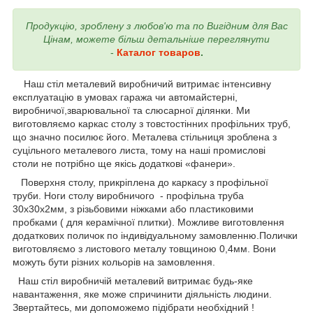
Продукцію, зроблену з любов'ю та по Вигідним для Вас
Цінам, можете більш детальніше переглянути
-
Каталог товаров
.
Наш стіл металевий виробничий витримає інтенсивну
експлуатацію в умовах гаража чи автомайстерні,
виробничої,зварювальної та слюсарної ділянки. Ми
виготовляємо каркас столу з товстостінних профільних труб,
що значно посилює його. Металева стільниця зроблена з
суцільного металевого листа, тому на наші промислові
столи не потрібно ще якісь додаткові «фанери».
Поверхня столу, прикріплена до каркасу з профільної
труби. Ноги столу виробничого - профільна труба
30х30х2мм, з різьбовими ніжками або пластиковими
пробками ( для керамічної плитки). Можливе виготовлення
додаткових поличок по індивідуальному замовленню.Полички
виготовляємо з листового металу товщиною 0,4мм. Вони
можуть бути різних кольорів на замовлення.
Наш стіл виробничій металевий витримає будь-яке
навантаження, яке може спричинити діяльність людини.
Звертайтесь, ми допоможемо підібрати необхідний !