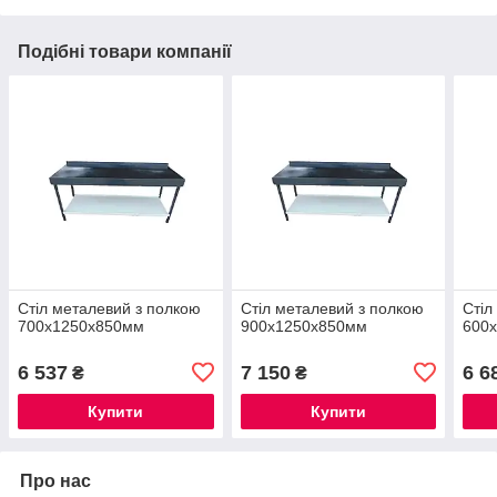
Подібні товари компанії
Стіл металевий з полкою
Стіл металевий з полкою
Стіл
700х1250х850мм
900х1250х850мм
600
6 537
7 150
6 6
₴
₴
Купити
Купити
Про нас