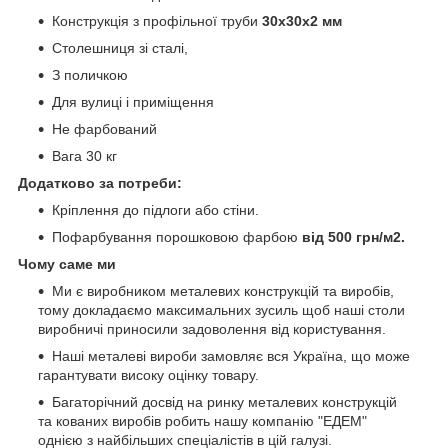
Конструкція з профільної труби
30х30х2 мм
Столешниця зі сталі,
З поличкою
Для вулиці і приміщення
Не фарбований
Вага 30 кг
Додатково за потреби:
Кріплення до підлоги або стіни.
Пофарбування порошковою фарбою
від 500 грн/м2.
Чому саме ми
Ми є виробником металевих конструкцій та виробів,
тому докладаємо максимальних зусиль щоб наші столи
виробничі приносили задоволення від користування.
Наші металеві вироби замовляє вся Україна, що може
гарантувати високу оцінку товару.
Багаторічний досвід на ринку металевих конструкцій
та кованих виробів робить нашу компанію "ЕДЕМ"
однією з найбільших спеціалістів в цій галузі.