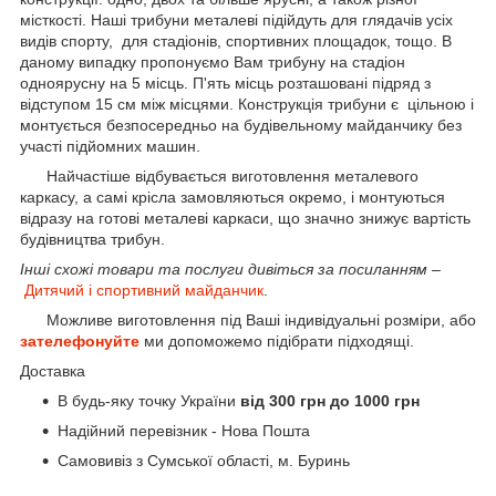
місткості. Наші трибуни металеві підійдуть для глядачів усіх
видів спорту, для стадіонів, спортивних площадок, тощо. В
даному випадку пропонуємо Вам трибуну на стадіон
одноярусну на 5 місць. П'ять місць розташовані підряд з
відступом 15 см між місцями. Конструкція трибуни є цільною і
монтується безпосередньо на будівельному майданчику без
участі підйомних машин.
Найчастіше відбувається виготовлення металевого
каркасу, а самі крісла замовляються окремо, і монтуються
відразу на готові металеві каркаси, що значно знижує вартість
будівництва трибун.
Інші схожі товари та послуги дивіться за посиланням –
Дитячий і спортивний майданчик
.
Можливе виготовлення під Ваші індивідуальні розміри, або
зателефонуйте
ми допоможемо підібрати підходящі.
Доставка
В будь-яку точку України
від 300 грн до 1000 грн
Надійний перевізник - Нова Пошта
Самовивіз з Сумської області, м. Буринь