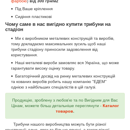
фарбою
)
від 300 грн/м2
Під Ваше кріплення
Сидіння пластикові
Чому саме в нас вигідно купити трибуни на
стадіон
Ми є виробником металевих конструкцій та виробів,
тому докладаємо максимальних зусиль щоб наші
трибуни стадіону приносили задоволення від
користування.
Наші металеві вироби замовляє вся Україна, що може
гарантувати високу оцінку товару.
Багаторічний досвід на ринку металевих конструкцій
та кованих виробів робить нашу компанію "ЕДЕМ"
однією з найбільших спеціалістів в цій галузі.
Продукцію, зроблену з любов'ю та по Вигідним для Вас
Цінам, можете більш детальніше переглянути -
Каталог
товаров
.
Трибуни нашого виробництва можуть бути різної
конструкції: одно, двох та більше ярусні, а також різної