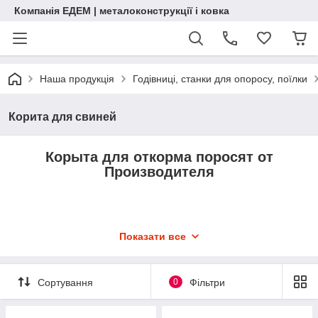
Компанія ЕДЕМ | металоконструкції і ковка
Наша продукція
Годівниці, станки для опоросу, поїлки
Корита для свиней
Корыта для откорма поросят от
Производителя
Изготавливаются из металла толщиной 1,5мм
Показати все
или 2мм
Подойдут как для малых так и здоровых
Сортування
0
Фільтри
свиней